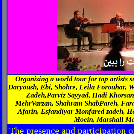
Organizing a world tour for top artists 
Daryoush, Ebi, Shohre, Leila Forouhar, W
Zadeh,Parviz Sayyad, Hadi Khorsan
MehrVarzan, Shahram ShabPareh, Faram
Afarin, Esfandiyar Monfared zadeh, 
Moein, Marshall Man
The presence and participation o