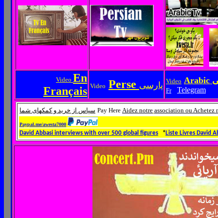
En
Arabic
ی
Video
Video
Perse
پارسی
Video
Français
Telegram
Fr
Pay Here
Aidez notre
association ou Achetez 
سپاس از خرید و کمکهای شما
Paypal.me/awesta7000
David Abbasi interviews with over 500 global figures
*
Liste Livre
s
David A