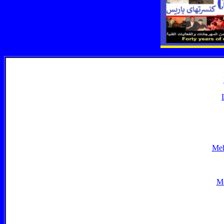
Meh
Me