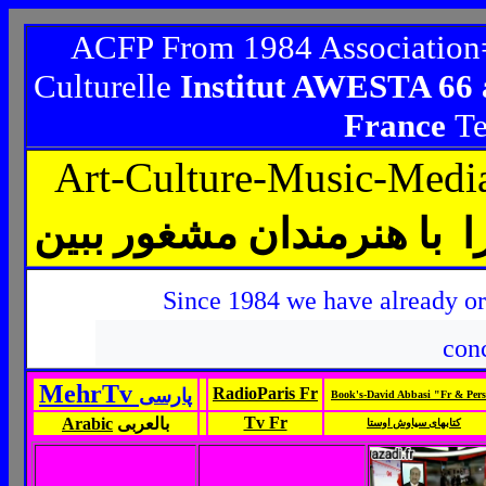
ACFP From 1984 Association=
Culturelle
Institut AWESTA 66
France
Te
Art-Culture-Music-Medi
Since 1984 we have already or
conc
MehrTv
RadioParis Fr
پارسی
Book's-David Abbasi "Fr & Per
Tv Fr
Arabic
بالعربی
کتابهای سیاوش اوستا